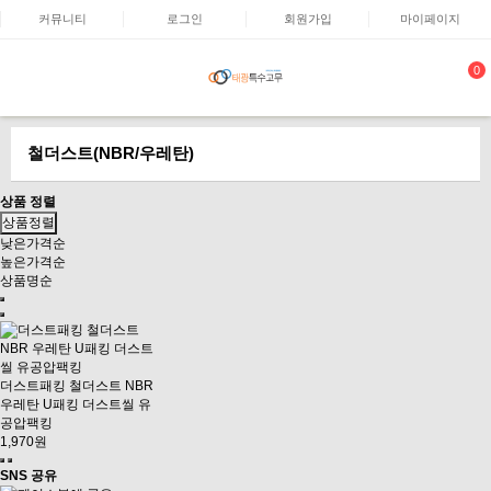
커뮤니티
로그인
회원가입
마이페이지
0
철더스트(NBR/우레탄)
상품 정렬
상품정렬
낮은가격순
높은가격순
상품명순
더스트패킹 철더스트 NBR
우레탄 U패킹 더스트씰 유
공압팩킹
1,970원
SNS 공유