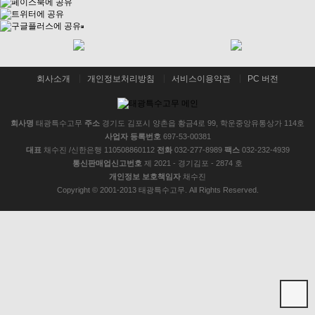
회사소개
개인정보처리방침
서비스이용약관
PC 버전
회사명
태광특수고무
주소
경기도 김포시 양촌읍 황금4로 99, 학운중앙유통상가 114호
사업자 등록번호
697-53-00381
대표
채수진 /신한은행 110508860112
전화
032-277-8989
팩스
032-232-4939
통신판매업신고번호
제 2021 - 경기김포 - 2874 호
개인정보 보호책임자
채수진
Copyright © 2001-2013 태광특수고무. All Rights Reserved.