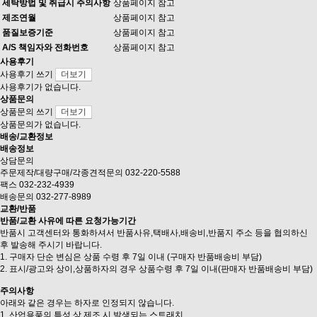
세탁방법 및 취급시 주의사항
상품페이지 참고
제조연월
상품페이지 참고
품질보증기준
상품페이지 참고
A/S 책임자와 전화번호
상품페이지 참고
사용후기
사용후기 쓰기
더보기
사용후기가 없습니다.
상품문의
상품문의 쓰기
더보기
상품문의가 없습니다.
배송/교환정보
배송정보
상담문의
주문제작/대량구매/각종견적문의 032-220-5588
팩스 032-232-4939
배송문의 032-277-8989
교환/반품
반품/교환 사유에 따른 요청가능기간
반품시 고객센터와 통화하셔서 반품사유,택배사,배송비,반품지 주소 등을 협의하신
후 발송해 주시기 바랍니다.
1. 구매자 단순 변심은 상품 수령 후 7일 이내 (구매자 반품배송비 부담)
2. 표시/광고와 상이,상품하자의 경우 상품수령 후 7일 이내(판매자 반품배송비 부담)
주의사항
아래와 같은 경우는 하자로 인정되지 않습니다.
1. 산업용품의 특성 상 제조 시 발생되는 스트래치