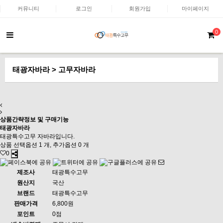
커뮤니티
로그인
회원가입
마이페이지
0
태광자바라 > 고무자바라
상품간략정보 및 구매기능
태광자바라
태광특수고무 자바라입니다.
상품 선택옵션 1 개, 추가옵션 0 개
0
제조사
태광특수고무
원산지
국산
브랜드
태광특수고무
판매가격
6,800원
포인트
0점